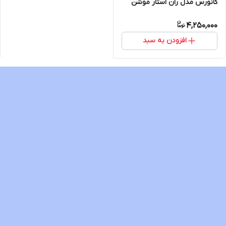
کانورس مدل ران استار موشن
ویتنام اصل
4,250,000
افزودن به سبد