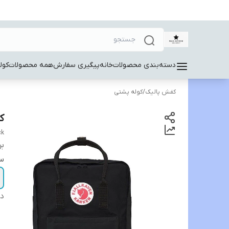
دسته‌بندی محصولات
خانه
پیگیری سفارش
همه محصولات
کول
کفش پالیک
/
کوله پشتی
کی
ck
بر
سا
دس