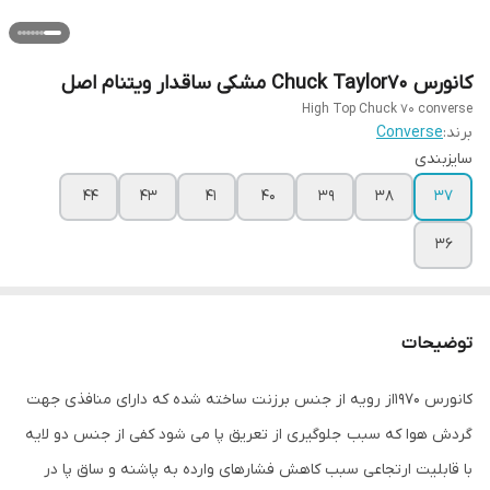
کانورس Chuck Taylor70 مشکی ساقدار ویتنام اصل
High Top Chuck 70 converse
برند:
Converse
سایزبندی
۴۴
۴۳
۴۱
۴۰
۳۹
۳۸
۳۷
۳۶
توضیحات
کانورس ۱۹۷۰از رویه از جنس برزنت ساخته شده که دارای منافذی جهت
گردش هوا که سبب جلوگیری از تعریق پا می شود کفی از جنس دو لایه
با قابلیت ارتجاعی سبب کاهش فشارهای وارده به پاشنه و ساق پا در