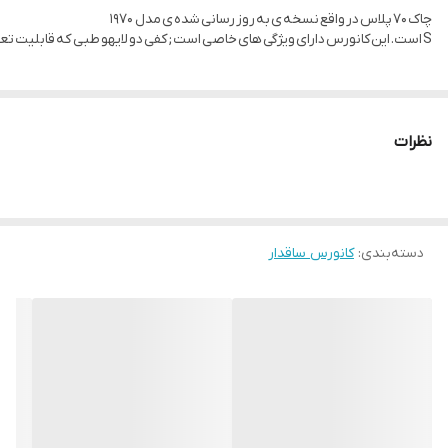
چاک 70 پلاس در واقع نسخه ی به روز رسانی شده ی مدل 1970
S است. این کانورس دارای ویژگی های خاصی است; کفی دو لایهو طبی که قابلیت تعویض دارد. این کفی باعث راحتی پا در استفاده ی طولانی مدت میشود. همچنین دارای لژ کمی بلندتر از 1970s می‌باشد و ساق بلند تر و حرفه ای تری دارد.این کانورس دارای خطوط دوخت پررنگ و نا متقارن مخصوص خود است که ظاهری زیبا بهپاهای شما می‌دهد. این تغییرات سبب شده که طرفداران بسیار زیادی در بین جوانان دنیا پیدا کند.
نظرات
دسته‌بندی
:
کانورس ساقدار