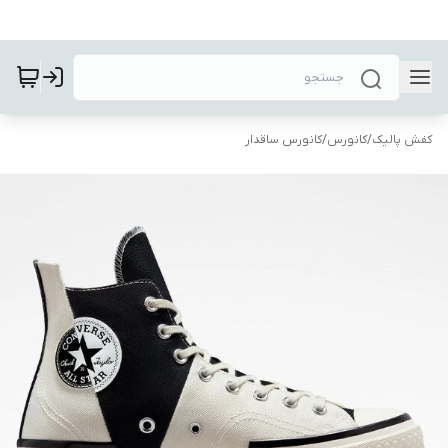
کفش پالیک
/
کانورس
/
کانورس ساقدار