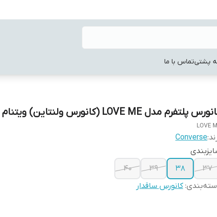
ه پشتی
تماس با ما
ورس پلتفرم مدل LOVE ME (کانورس ولنتاین) ویتنام اصل
LOVE 
ند:
Converse
یزبندی
40
39
38
37
ته‌بندی
:
کانورس ساقدار