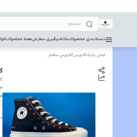
دسته‌بندی محصولات
خانه
پیگیری سفارش
همه محصولات
کول
کفش پالیک
/
کانورس
/
کانورس ساقدار
کان
ME
بر
سا
دس