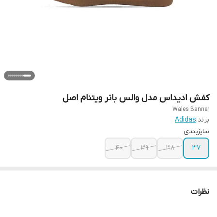
کفش ادیداس مدل والس بانر ویتنام اصل
Wales Banner
برند:
Adidas
سایزبندی
40
39
38
37
نظرات