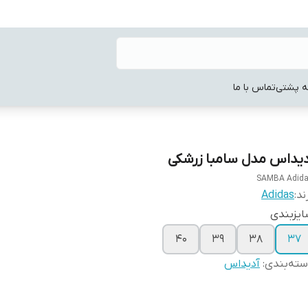
ه پشتی
تماس با ما
دیداس مدل سامبا زرشکی
SAMBA Adid
ند:
Adidas
یزبندی
40
39
38
37
ته‌بندی
:
آدیداس