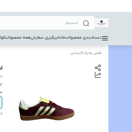
دسته‌بندی محصولات
خانه
پیگیری سفارش
همه محصولات
کول
کفش پالیک
/
آدیداس
ا
as
بر
سا
دس