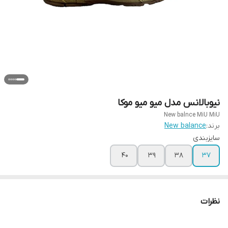
نیوبالانس مدل میو میو موکا
New balnce MiU MiU
برند:
New balance
سایزبندی
40
39
38
37
نظرات