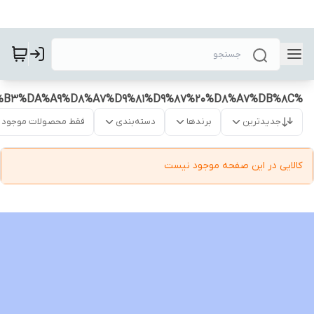
%DA%A9%D8%A7%D9%86%D9%88%D8%B1%D8%B3%20%D9%86%D8%B3%DA%A9%D8%A7%D9%81%D9%87%20%D8%A7%DB%8C
جدیدترین
برندها
دسته‌بندی
فقط محصولات موجود
کالایی در این صفحه موجود نیست