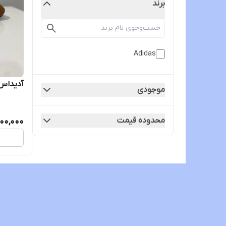
برند
Adidas
آدیداس
موجودی
محدوده قیمت
00,000