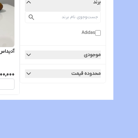
برند
Adidas
آدیداس
موجودی
محدوده قیمت
00,000