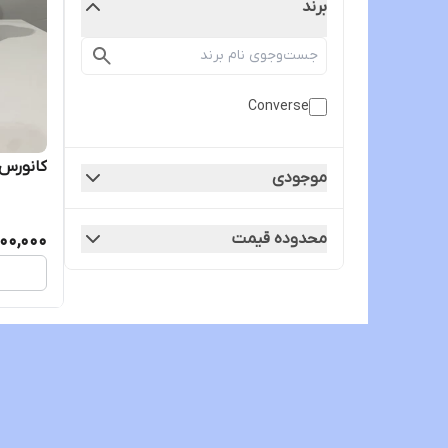
برند
Converse
کانورس۱۹۷۰ مدل متال ویتنام اص
موجودی
محدوده قیمت
00,000