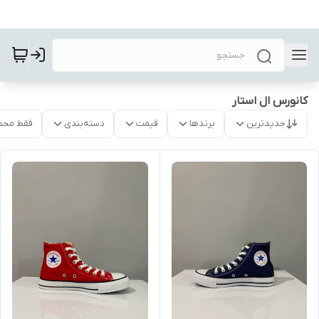
کانورس ال استار
جدیدترین
برندها
قیمت
دسته‌بندی
فقط محص