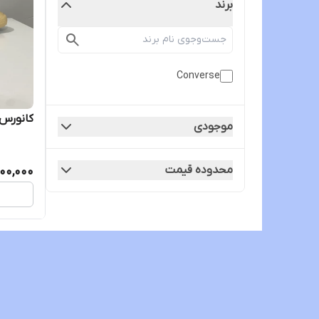
برند
Converse
کانورس ۱۹۷۰ مدل ویلی وون
موجودی
محدوده قیمت
000,000