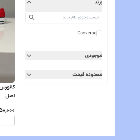
برند
Converse
موجودی
محدوده قیمت
کانورس 
اصل
50,000