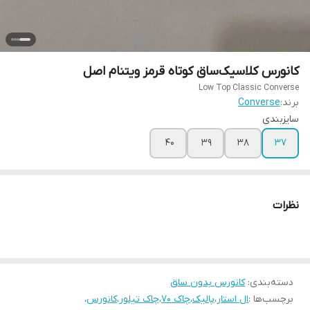
کانورس کلاسیک‌ساق کوتاه قرمز ویتنام اصل
Low Top Classic Converse
برند:
Converse
سایزبندی
۴۰
۳۹
۳۸
۳۷
نظرات
دسته‌بندی
:
کانورس بدون ساق
برچسب‌ها :
ال استار
،
پالیک
،
چاک ۷۰
،
چاک تیلور
،
کانورس
،