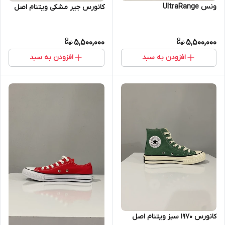
ونس UltraRange
کانورس جیر مشکی ویتنام اصل
5,500,000
5,500,000
افزودن به سبد
افزودن به سبد
کانورس ۱۹۷۰ سبز ویتنام اصل