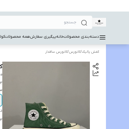
دسته‌بندی محصولات
خانه
پیگیری سفارش
همه محصولات
کول
کفش پالیک
/
کانورس
/
کانورس ساقدار
کانو
se
بر
سا
دس
بر