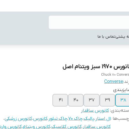
ه پشتی
تماس با ما
رس ۱۹۷۰ سبز ویتنام اصل
Chuck 70 Conver
ند:
Converse
یزبندی
۴۱
۴۰
۳۷
۳۹
۳۸
ته‌بندی
:
کانورس ساقدار
چسب‌ها :
ال استار
،
پالیک
،
چاک ۷۰
،
چاک تیلور
،
کانورس
،
کانورس زرشکی
،
کانورس ساقدار
،
کانورس کلاسیک
،
کانورس ویتنام
،
کانورس وارد