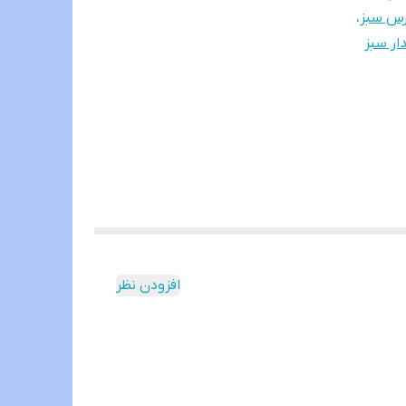
رس سبز
،
ار سبز
افزودن نظر