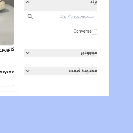
برند
Converse
کانورس ۱۹۷۰ سفید ویتنام‌
موجودی
محدوده قیمت
00,000