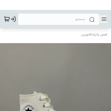
کفش پالیک
/
کانورس