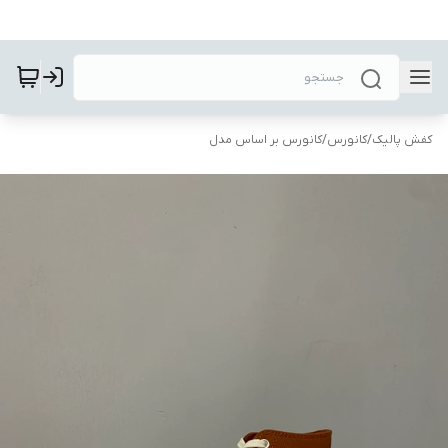
کفش پالیک
/
کانورس
/
کانورس بر اساس مدل