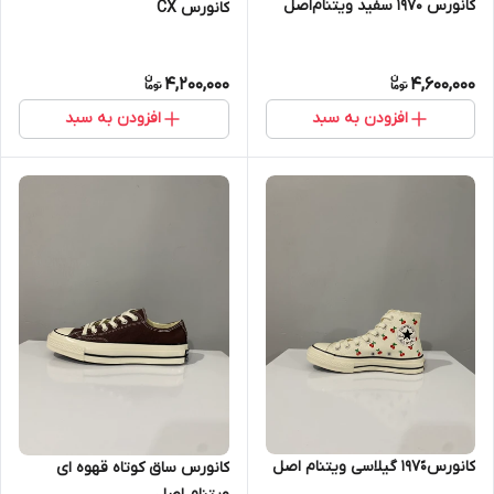
کانورس ۱۹۷۰ سفید ویتنام‌اصل
کانورس CX
4,200,000
4,600,000
افزودن به سبد
افزودن به سبد
کانورس۱۹۷۰ً گیلاسی ویتنام اصل
کانورس ساق کوتاه قهوه ای