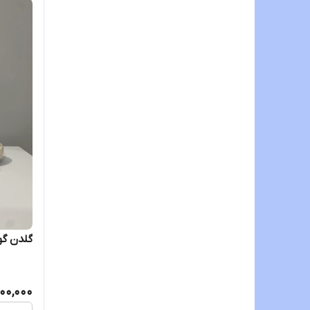
گلدن گ
00,000