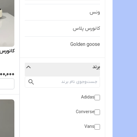
ونس
کانورس پلاس
Golden goose
کانورس 
برند
00,000
Adidas
Converse
Vans