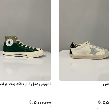
وس
کانورس مدل کالر بلاکد ویتنام اص
5,000,000
5,5