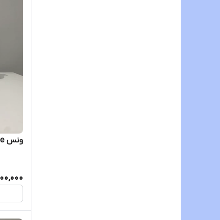
ونس UltraRange
00,000